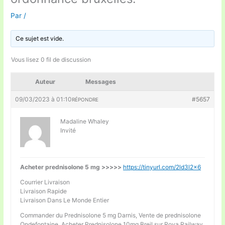
Par
/
Ce sujet est vide.
Vous lisez 0 fil de discussion
Auteur
Messages
09/03/2023 à 01:10
#5657
RÉPONDRE
Madaline Whaley
Invité
Acheter prednisolone 5 mg >>>>>
https://tinyurl.com/2ld3l2x6
Courrier Livraison
Livraison Rapide
Livraison Dans Le Monde Entier
Commander du Prednisolone 5 mg Darnis, Vente de prednisolone
Ondefontaine, Acheter Prednisolone 10mg Breil sur Roya Railway