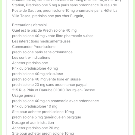
Station, Prednisolone 5 mg a paris sans ordonnance Bureau de
Poste de Sautron, prednisolone 10mg pharmacie paris Hôtel La
Villa Tosca, prednisolone pas cher Burgain,
Precautions d’emploi
Quel est le prix de Prednisolone 40 mg
prednisolone 40mg vente libre pharmacie suisse
Les interactions medicamenteuses
Commander Prednisolone
prednisolone paris sans ordonnance
Les contre-indications
Acheter prednisolone
Prix du prednisolone 40 mg
prednisolone 40mg prix suisse
prednisolone 40 mg vente libre en suisse
prednisolone 20 mg sans ordonnance paypal
215 Rue Rhin et Danube 01000 Bourg-en-Bresse
Usage general
prednisolone 40mg en pharmacie avec ordonnance
Prix du prednisolone 10 mg
Site pour acheter prednisolone 10mg
prednisolone 5 mg générique en belgique
Dosage et administration
Acheter prednisolone 20 mg
Site pour acheter prednisolone 10mg