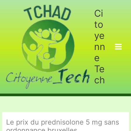
Aller
au
Ci
contenu
to
ye
nn
e
Te
ch
Le prix du prednisolone 5 mg sans
ordonnance bruxelles.