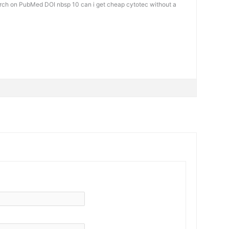
rch on PubMed DOI nbsp 10
can i get cheap cytotec without a