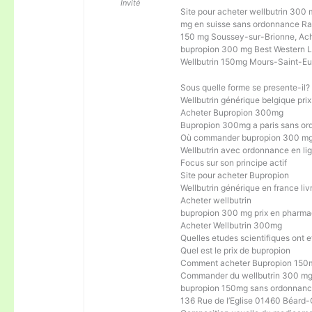
Invité
Site pour acheter wellbutrin 300 
mg en suisse sans ordonnance Raz
150 mg Soussey-sur-Brionne, Ach
bupropion 300 mg Best Western L
Wellbutrin 150mg Mours-Saint-Eu
Sous quelle forme se presente-il?
Wellbutrin générique belgique prix
Acheter Bupropion 300mg
Bupropion 300mg a paris sans o
Où commander bupropion 300 m
Wellbutrin avec ordonnance en li
Focus sur son principe actif
Site pour acheter Bupropion
Wellbutrin générique en france liv
Acheter wellbutrin
bupropion 300 mg prix en pharma
Acheter Wellbutrin 300mg
Quelles etudes scientifiques ont e
Quel est le prix de bupropion
Comment acheter Bupropion 150
Commander du wellbutrin 300 m
bupropion 150mg sans ordonnanc
136 Rue de l’Eglise 01460 Béard-