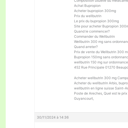
Composition usuelle du medicam
Achat Bupropion
Acheter bupropion 300mg
Prix du wellbutrin
Le prix du bupropion 300mg
Site pour acheter Bupropion 300
Quand le commencer?
Commander du Wellbutrin
Wellbutrin 300 mg sans ordonnan
Quand arreter?
Prix de vente du Wellbutrin 300 
Bupropion 150mg sans ordonnanc
wellbutrin 150 mg sur ordonnanc
452 Rue Principale 01270 Beaup
Acheter wellbutrin 300 mg Camp
Acheter du wellbutrin Arbis, bupro
wellbutrin en ligne suisse Saint
Poste de Areches, Quel est le pr
Guyancourt,
30/11/2024 à 14:36