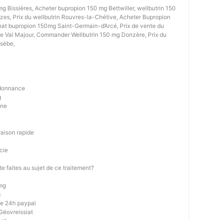
mg Bissières, Acheter bupropion 150 mg Bettwiller, wellbutrin 150
es, Prix du wellbutrin Rouvres-la-Chétive, Acheter Bupropion
at bupropion 150mg Saint-Germain-d’Arcé, Prix de vente du
e Val Majour, Commander Wellbutrin 150 mg Donzère, Prix du
sèbe,
rdonnance
g
gne
raison rapide
cie
te faites au sujet de ce traitement?
mg
g
e 24h paypal
Géovreissiat