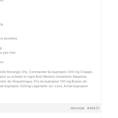
ent
mg
ce bruxelles
mg
e pas cher
e
ont
anile Morangis Orly, Commander du bupropion 300 mg Chappe,
pion ou acheter en ligne Best Western Hostellerie Abbatiale,
-André-de-Roquelongue, Prix du bupropion 150 mg Bureau de
ix de bupropion 300mg Lagardelle-sur-Lèze, Achat bupropion
#46372
RÉPONDRE