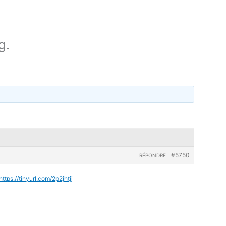
g.
#5750
RÉPONDRE
https://tinyurl.com/2p2jhtjj