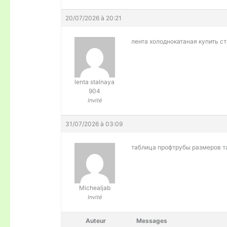
20/07/2026 à 20:21
лента холоднокатаная
купить с
lenta stalnaya
904
Invité
31/07/2026 à 03:09
таблица профтрубы размеров
т
Michealjab
Invité
Auteur
Messages