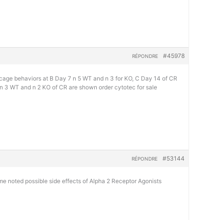
#45978
RÉPONDRE
 cage behaviors at B Day 7 n 5 WT and n 3 for KO, C Day 14 of CR
 n 3 WT and n 2 KO of CR are shown
order cytotec for sale
#53144
RÉPONDRE
e noted possible side effects of Alpha 2 Receptor Agonists