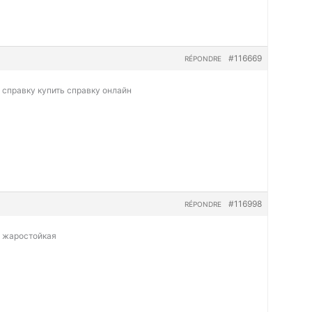
#116669
RÉPONDRE
ю справку
купить справку онлайн
#116998
RÉPONDRE
а жаростойкая