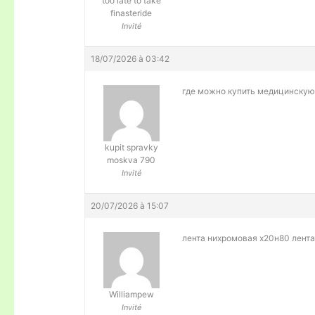
too late to take
finasteride
Invité
18/07/2026 à 03:42
где можно купить медицинску
kupit spravky
moskva 790
Invité
20/07/2026 à 15:07
лента нихромовая х20н80
лент
Williampew
Invité