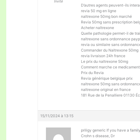
Invité
D’autres agents peuvent-ils inte
revia 50 mg en ligne
naltrexone 50mg bon marché
Revia 50mg sans prescription bel
Acheter naltrexone
Quelle pathologie permet-il de tra
naltrexone sans ordonnance payp
revia ou similaire sans ordonnanc
Commander du Naltrexone 50mg
revia livraison 24h france
Le prix du naltrexone 50mg
Comment marche ce medicament
Prix du Revia
Revia générique belgique prix
naltrexone 50mg sans ordonnance
naltrexone original en france
181 Rue de la Penalliere 01130 Éc
15/11/2024 à 13:15
priligy generic If you have a fami
Crohn s disease, Dr