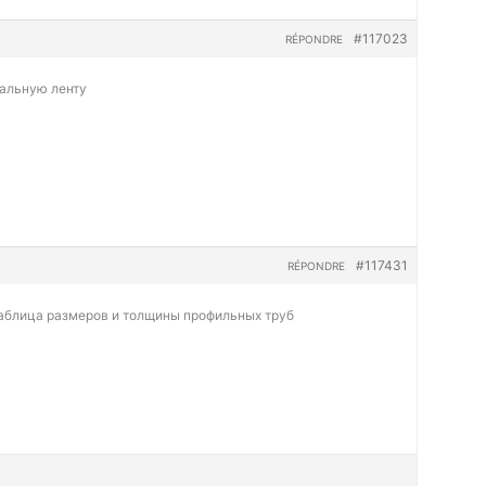
#117023
RÉPONDRE
тальную ленту
#117431
RÉPONDRE
аблица размеров и толщины профильных труб