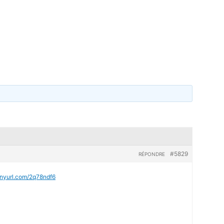
#5829
RÉPONDRE
tinyurl.com/2q78ndf6