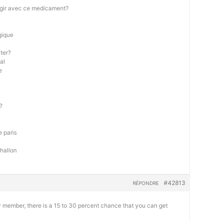
ragir avec ce medicament?
gique
iter?
al
e
?
 paris
hallon
#42813
RÉPONDRE
ly member, there is a 15 to 30 percent chance that you can get