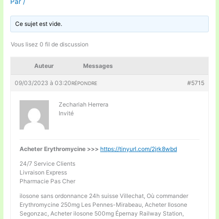
Par
/
Ce sujet est vide.
Vous lisez 0 fil de discussion
Auteur
Messages
09/03/2023 à 03:20
#5715
RÉPONDRE
Zechariah Herrera
Invité
Acheter Erythromycine >>>
https://tinyurl.com/2jrk8wbd
24/7 Service Clients
Livraison Express
Pharmacie Pas Cher
ilosone sans ordonnance 24h suisse Villechat, Où commander
Erythromycine 250mg Les Pennes-Mirabeau, Acheter Ilosone
Segonzac, Acheter ilosone 500mg Épernay Railway Station,