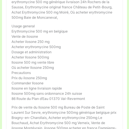
erythromycine 500 mg générique livraison 24h Rochers de la
Sausse, Erythromycine original france Château de Petit-Bourg,
Achat Erythromycine 500 mg Moiré, Où acheter erythromycine
500mg Baie de Moncaneval,
Usage general
Erythromycine 500 mg en belgique
Vente de ilosone
Acheter ilosone 250 mg
Acheter erythromycine 500mg
Dosage et administration
Acheter Ilosone 500mg
Ilosone 500 mg vente libre
Où acheter Ilosone 250mg
Precautions
Prix du ilosone 250mg
Commander Ilosone
Ilosone en ligne livraison rapide
Ilosone 500mg sans ordonnance 24h suisse
86 Route du Plan d’Eau 01370 Val-Revermont
Prix de vente du Ilosone 500 mg Bureau de Poste de Saint
Laurent Sur Sevre, erythromycine 500mg générique belgique prix
Bragny-en-Charollais, Acheter erythromycine 250mg Le
Bouchaud, Achat Erythromycine 500 mg Verneix, Vente de
ilosone Montévrain, ilosone 500mg acheter en france Dampierre-