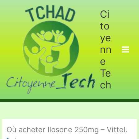
Aller
au
Ci
contenu
to
ye
nn
e
Te
ch
Où acheter Ilosone 250mg – Vittel.