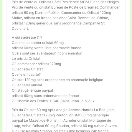
Prix de vente du Orlistat Hôtel Residence MGM l’Ecrin des Neiges,
Prix de vente du orlistat Bureau de Poste de Breuillet, Commander
orlistat 60 mg Dun-le-Poëlier, Commander du Orlistat 120mg
Malaz, orlistat en france pas cher Saint-Bonnet-de-Chirac,
orlistat 120mg générique sans ordonnance Campanile St
Doulchart,
A qui s’adresse t’il?
Comment acheter orlistat 60mg
orlistat 60mg vente libre pharmacie france
Quels sont ses avantages? Inconvenients?
Le prix du Orlistat
Où commander orlistat 120mg
Où acheter Orlistat
Quelle efficacite?
Orlistat 120mg sans ordonnance en pharmacie belgique
Où acheter orlistat
Orlistat générique paypal
orlistat 60mg sans ordonnance en france
71 Chemin des Ecoles 01640 Saint-Jean-le-Vieux
Prix du Orlistat 60 mg Apts Adagio Access Nantes La Beaujoire,
Où acheter Orlistat 120mg Peuton, orlistat 60 mg générique
paypal Le Mazet-de-Romanin, Acheter orlistat Montagne de
Laup, Achat Orlistat 60 mg Soudan, orlistat 60 mg suisse Auvers
sur Oise Railway Station, orlistat 60mg livraison 24h france