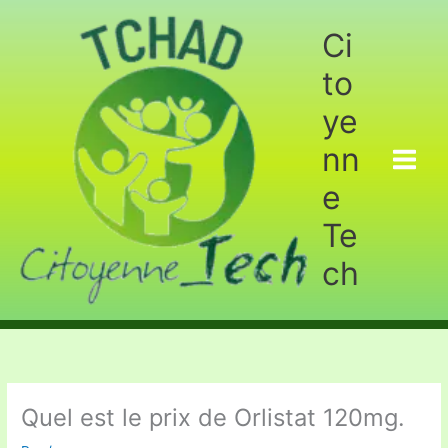
Aller
au
Ci
contenu
to
ye
nn
e
Te
ch
Quel est le prix de Orlistat 120mg.