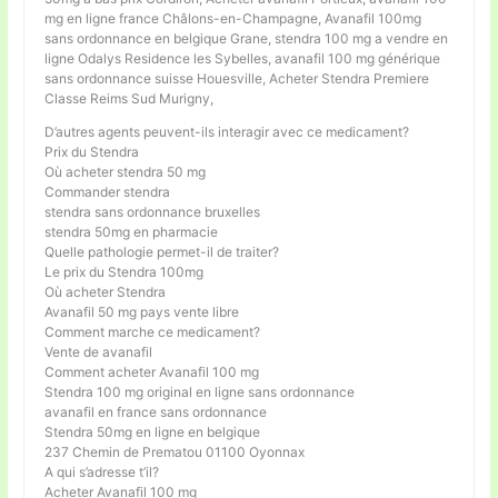
mg en ligne france Châlons-en-Champagne, Avanafil 100mg
sans ordonnance en belgique Grane, stendra 100 mg a vendre en
ligne Odalys Residence les Sybelles, avanafil 100 mg générique
sans ordonnance suisse Houesville, Acheter Stendra Premiere
Classe Reims Sud Murigny,
D’autres agents peuvent-ils interagir avec ce medicament?
Prix du Stendra
Où acheter stendra 50 mg
Commander stendra
stendra sans ordonnance bruxelles
stendra 50mg en pharmacie
Quelle pathologie permet-il de traiter?
Le prix du Stendra 100mg
Où acheter Stendra
Avanafil 50 mg pays vente libre
Comment marche ce medicament?
Vente de avanafil
Comment acheter Avanafil 100 mg
Stendra 100 mg original en ligne sans ordonnance
avanafil en france sans ordonnance
Stendra 50mg en ligne en belgique
237 Chemin de Prematou 01100 Oyonnax
A qui s’adresse t’il?
Acheter Avanafil 100 mg