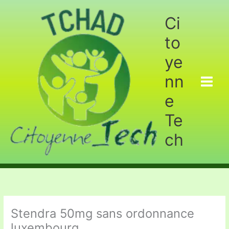
Aller
au
Ci
contenu
to
ye
nn
e
Te
ch
Stendra 50mg sans ordonnance
luxembourg.