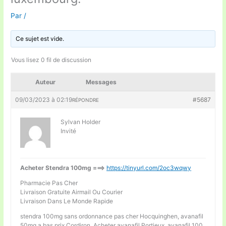
Par
/
Ce sujet est vide.
Vous lisez 0 fil de discussion
Auteur
Messages
09/03/2023 à 02:19
#5687
RÉPONDRE
Sylvan Holder
Invité
Acheter Stendra 100mg ===>
https://tinyurl.com/2oc3wqwy
Pharmacie Pas Cher
Livraison Gratuite Airmail Ou Courier
Livraison Dans Le Monde Rapide
stendra 100mg sans ordonnance pas cher Hocquinghen, avanafil
50mg a bas prix Cordiron, Acheter avanafil Portieux, avanafil 100