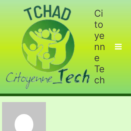
Aller
au
Ci
contenu
to
ye
nn
e
Te
ch