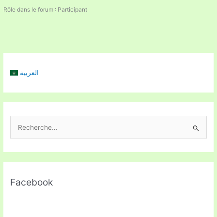
Rôle dans le forum : Participant
العربية
R
e
c
h
Facebook
e
r
c