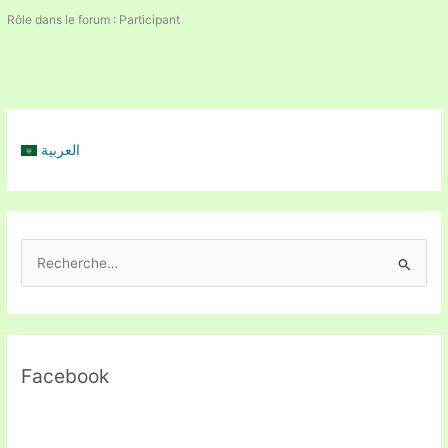
Rôle dans le forum : Participant
العربية
R
e
c
h
Facebook
e
r
c