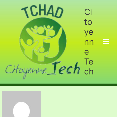
Aller
au
Ci
contenu
to
ye
nn
e
Te
ch