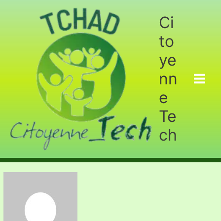
Aller
au
Ci
contenu
to
ye
nn
e
Te
ch