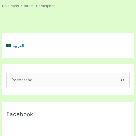
Rôle dans le forum : Participant
العربية
R
e
c
h
Facebook
e
r
c